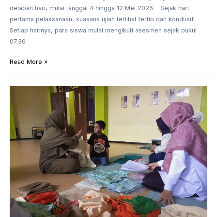
delapan hari, mulai tanggal 4 hingga 12 Mei 2026. Sejak hari
pertama pelaksanaan, suasana ujian terlihat tertib dan kondusif.
Setiap harinya, para siswa mulai mengikuti asesmen sejak pukul
07.30
Read More »
Pengukuran
Seragam
Siswa
Baru
Tahun
Ajaran
2026/2027
Digelar,
Orang
Tua
Turut
Dampingi