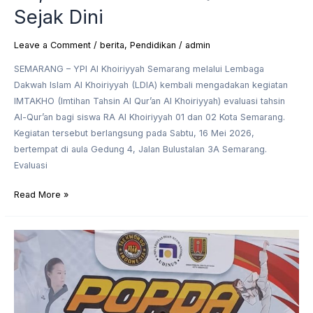
Sejak Dini
Leave a Comment
/
berita
,
Pendidikan
/
admin
SEMARANG – YPI Al Khoiriyyah Semarang melalui Lembaga
Dakwah Islam Al Khoiriyyah (LDIA) kembali mengadakan kegiatan
IMTAKHO (Imtihan Tahsin Al Qur’an Al Khoiriyyah) evaluasi tahsin
Al-Qur’an bagi siswa RA Al Khoiriyyah 01 dan 02 Kota Semarang.
Kegiatan tersebut berlangsung pada Sabtu, 16 Mei 2026,
bertempat di aula Gedung 4, Jalan Bulustalan 3A Semarang.
Evaluasi
Read More »
Siswi
MTs
Al
Khoiriyyah
Semarang