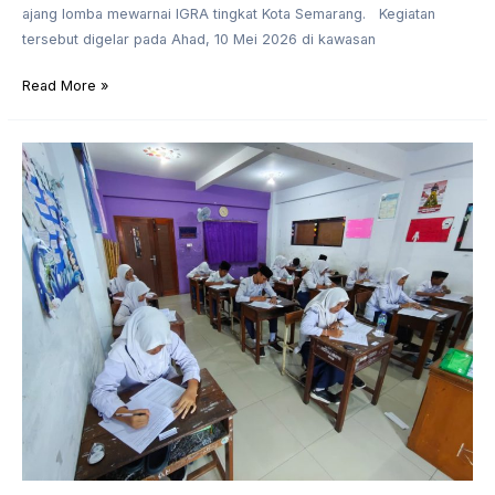
ajang lomba mewarnai IGRA tingkat Kota Semarang. Kegiatan
tersebut digelar pada Ahad, 10 Mei 2026 di kawasan
Read More »
Asesmen
Madrasah
MTs
Al
Khoiriyyah
Semarang
Digelar,
Siswa
Kelas
9
Jalani
Ujian
dengan
Tertib