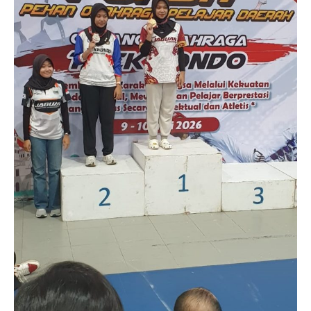
Raih
Juara
I
POPDA
Kota
Semarang
Cabang
Taekwondo