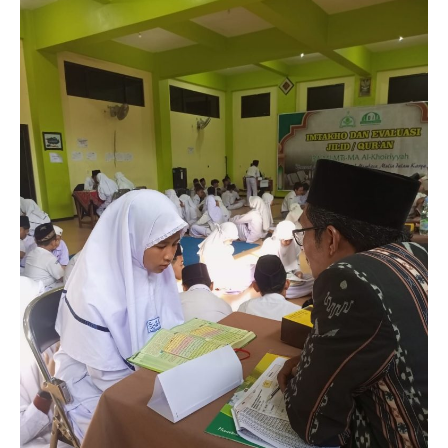
Qurani!
Siswa
MI,
MTs,
dan
MA
Ikuti
Ujian
IMTAKHO
2026