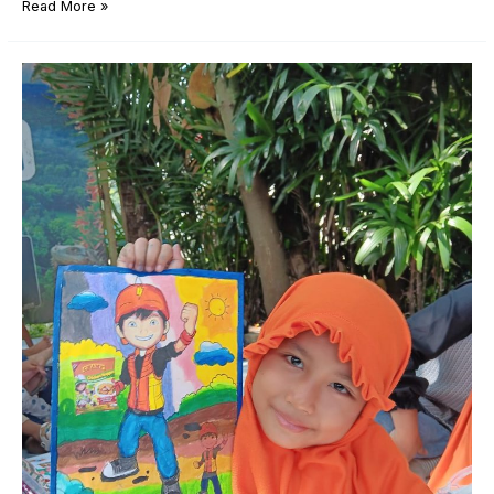
Read More »
Siswi
RA
Al
Khoiriyyah
02
Semarang
Raih
Juara
Harapan
2
Lomba
Mewarnai
IGRA
Tingkat
Kota