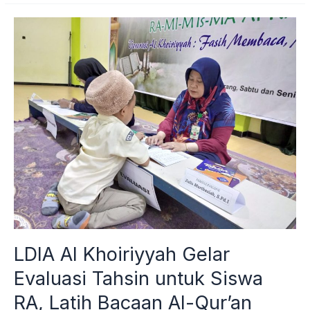
LDIA
Al
Khoiriyyah
Gelar
Evaluasi
Tahsin
untuk
Siswa
RA,
Latih
Bacaan
Al-
Qur’an
Sejak
Dini
LDIA Al Khoiriyyah Gelar
Evaluasi Tahsin untuk Siswa
RA, Latih Bacaan Al-Qur’an