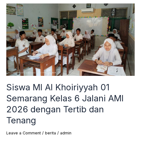
Siswa
MI
Al
Khoiriyyah
01
Semarang
Kelas
6
Jalani
AMI
2026
Siswa MI Al Khoiriyyah 01
dengan
Tertib
Semarang Kelas 6 Jalani AMI
dan
2026 dengan Tertib dan
Tenang
Tenang
Leave a Comment
/
berita
/
admin