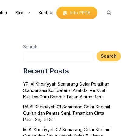
Search
leri
Blog
Kontak
Info PPDB
Search
Search
Recent Posts
YPI Al Khoiriyyah Semarang Gelar Pelatihan
Standarisasi Kompetensi Asatidz, Perkuat
Kualitas Guru Sambut Tahun Ajaran Baru
RA Al Khoiriyyah 01 Semarang Gelar Khotmil
Qur’an dan Pentas Seni, Tanamkan Cinta
Rasul Sejak Dini
MI Al Khoiriyyah 02 Semarang Gelar Khotmul
Qur’an dan Akhirussanah Kelas 6, Usung