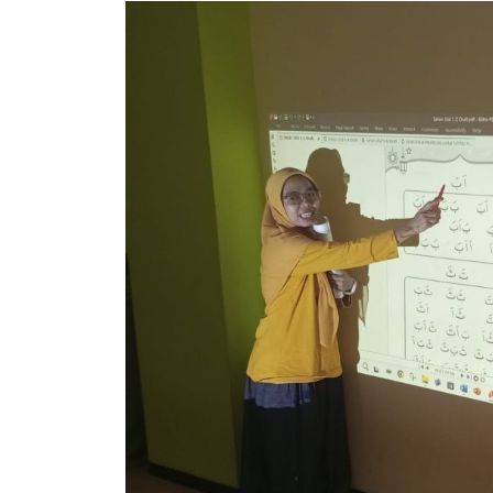
SEMANGAT
BELAJAR
AL
QUR’AN
METODE
AL
KHOIRIYYAH