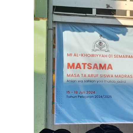
MI-
01