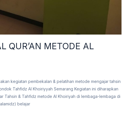
L QUR’AN METODE AL
adakan kegiatan pembekalan & pelatihan metode mengajar tahsin
pondok Tahfidz Al Khoiriyyah Semarang Kegiatan ini diharapkan
r Tahsin & Tahfidz metode Al Khoiriyah di lembaga-lembaga di
alamidz) belajar