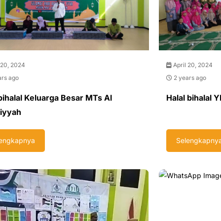
 20, 2024
April 20, 2024
ars ago
2 years ago
bihalal Keluarga Besar MTs Al
Halal bihalal 
iyyah
lengkapnya
Selengkapny