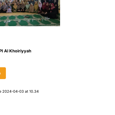
YPI Al Khoiriyyah
a