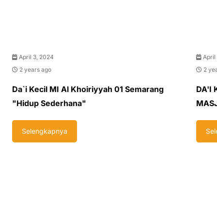
April 3, 2024
April
2 years ago
2 ye
Da`i Kecil MI Al Khoiriyyah 01 Semarang
DA'I
"Hidup Sederhana"
MASJ
Selengkapnya
Se