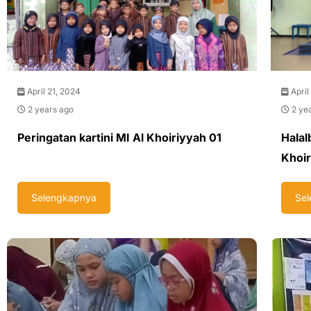
April 21, 2024
April
2 years ago
2 ye
Peringatan kartini MI Al Khoiriyyah 01
Halal
Khoir
Selengkapnya
Se