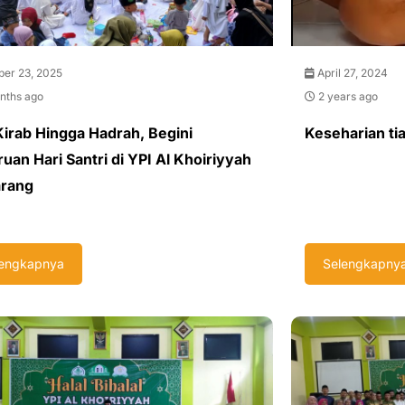
er 23, 2025
April 27, 2024
nths ago
2 years ago
Kirab Hingga Hadrah, Begini
Keseharian tia
uan Hari Santri di YPI Al Khoiriyyah
rang
lengkapnya
Selengkapny