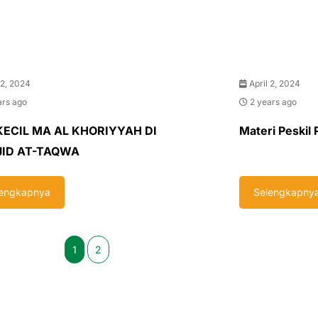
 2, 2024
April 2, 2024
ars ago
2 years ago
 KECIL MA AL KHORIYYAH DI
Materi Peskil
ID AT-TAQWA
lengkapnya
Selengkapny
1
2