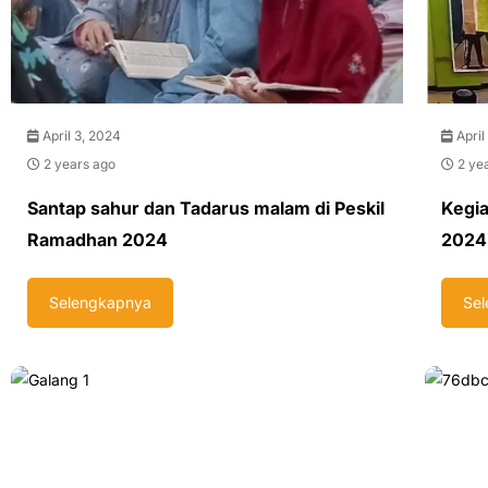
April 3, 2024
April
2 years ago
2 ye
Santap sahur dan Tadarus malam di Peskil
Kegia
Ramadhan 2024
2024
Selengkapnya
Se