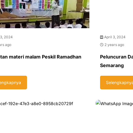
 3, 2024
April 3, 2024
ars ago
2 years ago
tan materi malam Peskil Ramadhan
Peluncuran Da'
Semarang
lengkapnya
Selengkapny