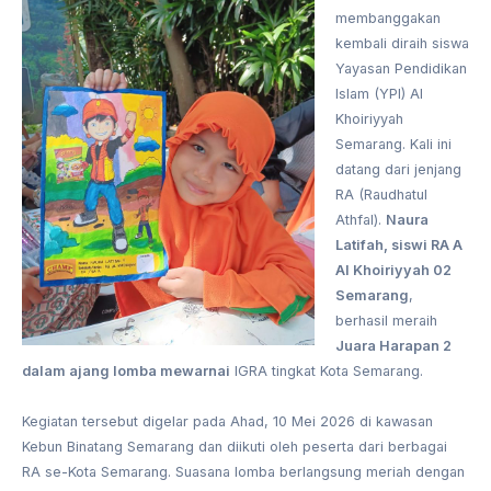
membanggakan
kembali diraih siswa
Yayasan Pendidikan
Islam (YPI) Al
Khoiriyyah
Semarang. Kali ini
datang dari jenjang
RA (Raudhatul
Athfal).
Naura
Latifah, siswi RA A
Al Khoiriyyah 02
Semarang
,
berhasil meraih
Juara Harapan 2
dalam ajang lomba mewarnai
IGRA tingkat Kota Semarang.
Kegiatan tersebut digelar pada Ahad, 10 Mei 2026 di kawasan
Kebun Binatang Semarang dan diikuti oleh peserta dari berbagai
RA se-Kota Semarang. Suasana lomba berlangsung meriah dengan