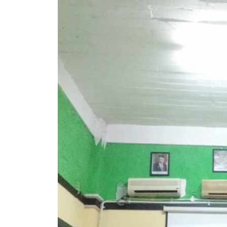
dengan
YPI
Al
Khoiriyyah