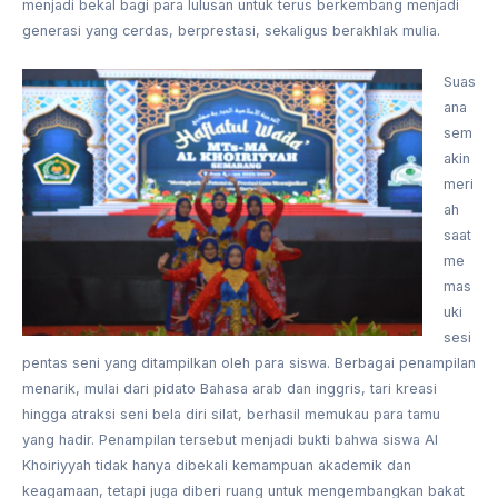
menjadi bekal bagi para lulusan untuk terus berkembang menjadi
generasi yang cerdas, berprestasi, sekaligus berakhlak mulia.
Suas
ana
sem
akin
meri
ah
saat
me
mas
uki
sesi
pentas seni yang ditampilkan oleh para siswa. Berbagai penampilan
menarik, mulai dari pidato Bahasa arab dan inggris, tari kreasi
hingga atraksi seni bela diri silat, berhasil memukau para tamu
yang hadir. Penampilan tersebut menjadi bukti bahwa siswa Al
Khoiriyyah tidak hanya dibekali kemampuan akademik dan
keagamaan, tetapi juga diberi ruang untuk mengembangkan bakat