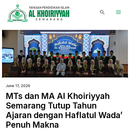
Skip
Main
to
Search
Men
content
June 17, 2026
MTs dan MA Al Khoiriyyah
Semarang Tutup Tahun
Ajaran dengan Haflatul Wada’
Penuh Makna