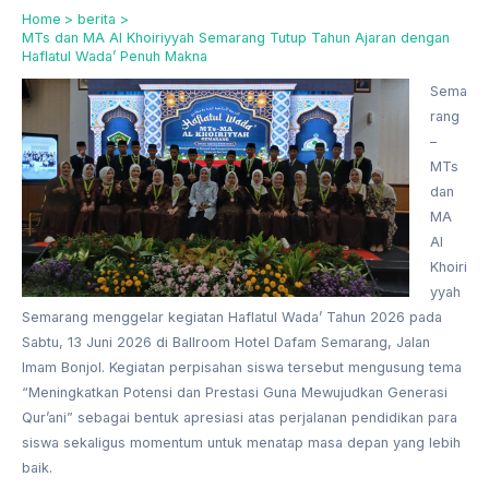
Home
berita
MTs dan MA Al Khoiriyyah Semarang Tutup Tahun Ajaran dengan
Haflatul Wada’ Penuh Makna
Sema
rang
–
MTs
dan
MA
Al
Khoiri
yyah
Semarang menggelar kegiatan Haflatul Wada’ Tahun 2026 pada
Sabtu, 13 Juni 2026 di Ballroom Hotel Dafam Semarang, Jalan
Imam Bonjol. Kegiatan perpisahan siswa tersebut mengusung tema
“Meningkatkan Potensi dan Prestasi Guna Mewujudkan Generasi
Qur’ani” sebagai bentuk apresiasi atas perjalanan pendidikan para
siswa sekaligus momentum untuk menatap masa depan yang lebih
baik.