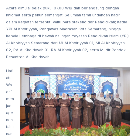
Acara dimulai sejak pukul 07.00 WIB dan berlangsung dengan
khidmat serta penuh semangat. Sejumlah tamu undangan hadir
dalam kegiatan tersebut, yaitu para stakeholder Pendidikan; Ketua
YPI Al Khoiriyyah, Pengawas Madrasah Kota Semarang, hingga
Kepala Lembaga di bawah naungan Yayasan Pendidikan Islam (YPI)
Al Khoiriyyah Semarang dari MI Al Khoiriyyah 01, MI Al Khoiriyyah
02, RA Al Khoiriyyah 01, RA Al Khoiriyyah 02, serta Mudir Pondok
Pesantren Al Khoiriyyah.
Hafl
atul
Wa
da’
men
jadi
age
nda
tahu
nan