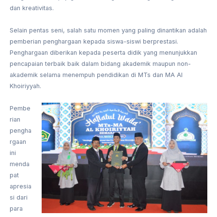
dan kreativitas.
Selain pentas seni, salah satu momen yang paling dinantikan adalah
pemberian penghargaan kepada siswa-siswi berprestasi.
Penghargaan diberikan kepada peserta didik yang menunjukkan
pencapaian terbaik baik dalam bidang akademik maupun non-
akademik selama menempuh pendidikan di MTs dan MA Al
Khoiriyyah.
Pembe
rian
pengha
rgaan
ini
menda
pat
apresia
si dari
para