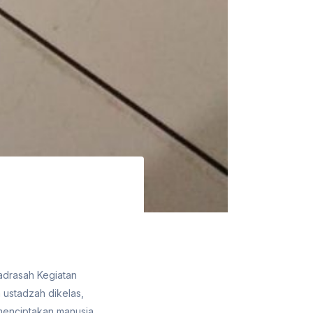
adrasah Kegiatan
 ustadzah dikelas,
 menciptakan manusia.