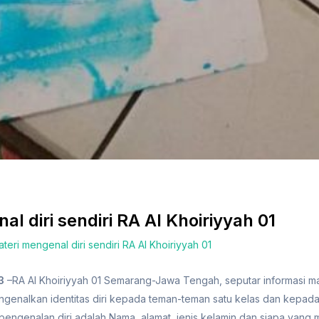
l diri sendiri RA Al Khoiriyyah 01
teri mengenal diri sendiri RA Al Khoiriyyah 01
3
–RA Al Khoiriyyah 01 Semarang-Jawa Tengah, seputar informasi m
engenalkan identitas diri kepada teman-teman satu kelas dan kepada
pengenalan diri adalah Nama, alamat, jenis kelamin dan siapa yang