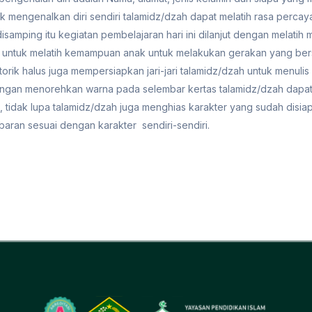
 mengenalkan diri sendiri talamidz/dzah dapat melatih rasa percaya 
isamping itu kegiatan pembelajaran hari ini dilanjut dengan melatih 
ngan untuk melatih kemampuan anak untuk melakukan gerakan yang ber
otorik halus juga mempersiapkan jari-jari talamidz/dzah untuk menul
gan menorehkan warna pada selembar kertas talamidz/dzah dapat
nya, tidak lupa talamidz/dzah juga menghias karakter yang sudah disi
aran sesuai dengan karakter sendiri-sendiri.