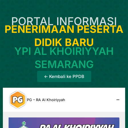
PORTAL INFORMASI
PENERIMAAN PESERTA
DIDIK BARU
YPI AL KHOIRIYYAH
SEMARANG
<- Kembali ke PPDB
PG – RA Al Khoiriyyah